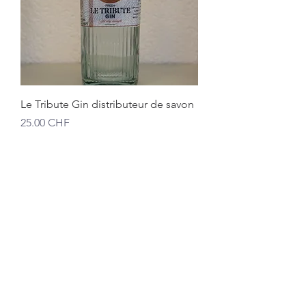
Le Tribute Gin distributeur de savon
Prix
25.00 CHF
Taxe Incluse
|
zzgl. Versand
Idée cadeau