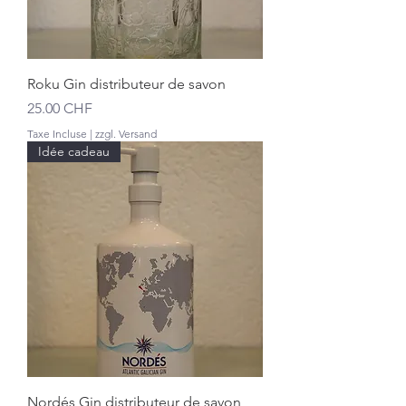
Roku Gin distributeur de savon
Prix
25.00 CHF
Taxe Incluse
|
zzgl. Versand
Idée cadeau
Nordés Gin distributeur de savon