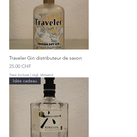
Traveler Gin distributeur de savon
Prix
25.00 CHF
Taxe Incluse
|
zzgl. Versand
Idée cadeau