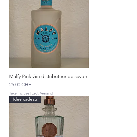
Malfy Pink Gin distributeur de savon
Prix
25.00 CHF
Taxe Incluse
|
zzgl. Versand
Idée cadeau