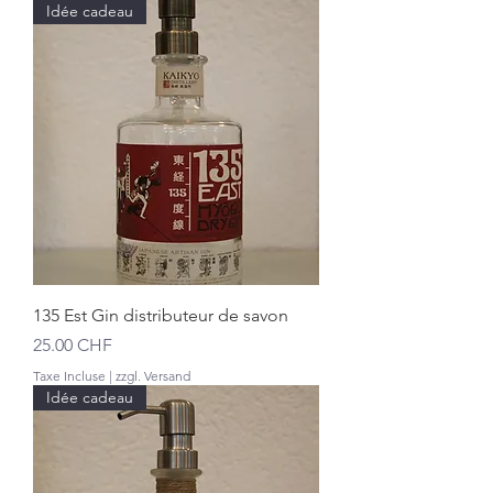
Idée cadeau
135 Est Gin distributeur de savon
Prix
25.00 CHF
Taxe Incluse
|
zzgl. Versand
Idée cadeau